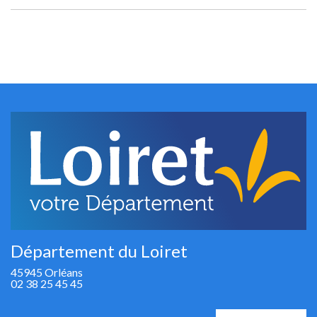
Département du Loiret
45945 Orléans
02 38 25 45 45