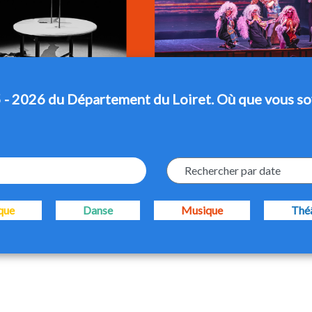
 - 2026 du Département du Loiret. Où que vous so
Rechercher par date
que
Danse
Musique
Thé