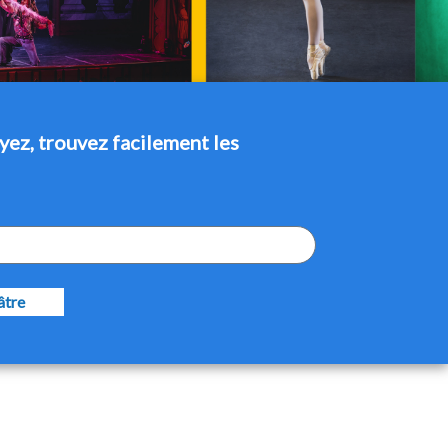
yez, trouvez facilement les
âtre