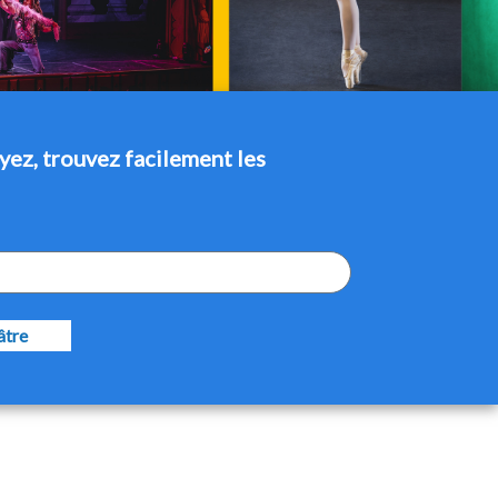
yez, trouvez facilement les
âtre