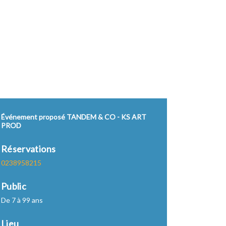
Événement proposé TANDEM & CO - KS ART
PROD
Réservations
0238958215
Public
De 7 à 99 ans
Lieu