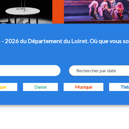
 - 2026 du Département du Loiret. Où que vous so
Rechercher par date
que
Danse
Musique
Thé