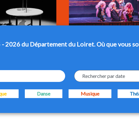
 - 2026 du Département du Loiret. Où que vous so
Rechercher par date
que
Danse
Musique
Thé