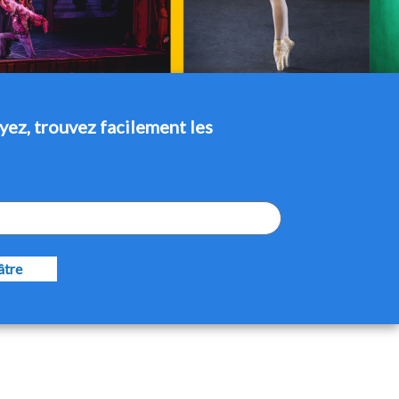
yez, trouvez facilement les
âtre